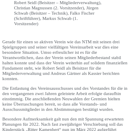
Robert Seidl (Beisitzer – Mitgliederverwaltung),
Christian Magnussen (2. Vorsitzender), Jürgen
Schwab (Beisitzer – Technik), Falko Fischer
(Schriftführer), Markus Schwab (1.
Vorsitzender)
Gerade für einen so aktiven Verein wie das NTM mit seinen drei
Spielgruppen und seiner vielfältigen Vereinsarbeit war dies eine
besondere Situation. Umso erfreulicher ist es für die
Verantwortlichen, dass der Verein seinen Mitgliederbestand stabil
halten konnte und dass der Verein weiterhin auf solidem finanziellen
Fundament steht, wie Robert Seidl als Beisitzer für die
Mitgliederverwaltung und Andreas Gärtner als Kassier berichten
konnten.
Die Entlastung des Vereinsausschusses und des Vorstandes für die in
den vergangenen zwei Jahren geleistete Arbeit erfolgte daraufhin
einstimmig. Die anschließenden Neuwahlen der Gremien hielten
keine Überraschungen bereit, so dass alle Vorstands- und
Ausschussmitglieder in den Abstimmungen bestätigt wurden.
Besondere Aufmerksamkeit galt nun den mit Spannung erwarteten
Planungen für 2022. Nach fast zweijähriger Verschiebung soll das
Kinderstück „Ritter Kamenbert“ nun im März 2022 aufgeführt