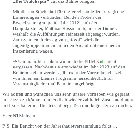
„Die Teufelsspur“
auf die Bühne bringen.
Mit diesem Stück sind für die Vereinsmitglieder tragische
Erinnerungen verbunden. Bei den Proben der
Erwachsenengruppe im Jahr 2012 starb der
Hauptdarsteller, Matthias Rossmanith, auf der Bühne,
weshalb die Aufführungen seinerzeit abgesagt wurden.
Zum zehnten Todestag von „Rossi“ wird die
Jugendgruppe nun einen neuen Anlauf mit einer neuen
Inszenierung wagen.
⇒
Und natürlich haben wir auch die NTM
K
i
d
s
nicht
vergessen. Nachdem sie erst wieder im Jahr 2023 auf den
Brettern stehen werden, gibt es in der Vorweihnachtszeit
von ihnen ein kleines Programm, ausschließlich für
Vereinsmitglieder und Familienangehörige.
Wir hoffen und wünschen uns sehr, unsere Vorhaben wie geplant
umsetzen zu können und endlich wieder zahlreich Zuschauerinnen
und Zuschauer im Theatersaal begrüßen und begeistern zu dürfen.
Euer NTM-Team
P. S. Ein Bericht von der Jahreshauptversammlung folgt …