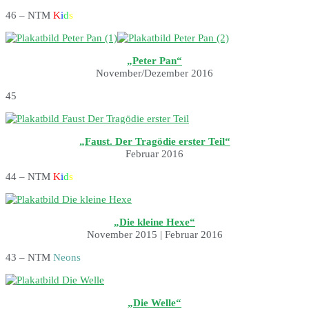
46 – NTM
K
i
d
s
„Peter Pan“
November/Dezember 2016
45
„Faust. Der Tragödie erster Teil“
Februar 2016
44 – NTM
K
i
d
s
„Die kleine Hexe“
November 2015 | Februar 2016
43 – NTM
Neons
„Die Welle“