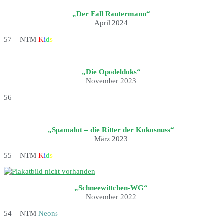
„Der Fall Rautermann“
April 2024
57 – NTM
K
i
d
s
„Die Opodeldoks“
November 2023
56
„Spamalot – die Ritter der Kokosnuss“
März 2023
55 – NTM
K
i
d
s
„Schneewittchen-WG“
November 2022
54 – NTM
Neons